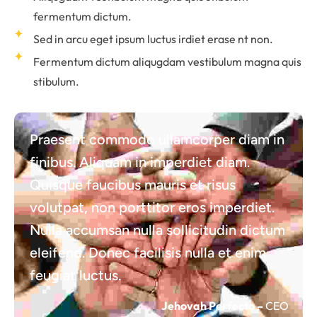
fermentum dictum.
Sed in arcu eget ipsum luctus irdiet erase nt non.
Fermentum dictum aliqugdam vestibulum magna quis
stibulum.
Praesent commodo ullamcorper diam in
finibus. Aliquam in imperdiet diam.
Quisque faucibus mauris et risus
volutpat, non porttitor eros imperdiet.
Nulla accumsan nulla sollicitudin dictum
eleifend. Donec facilisis nulla et enim
feugiat luctus.
Jehovah Perfecto –
CEO