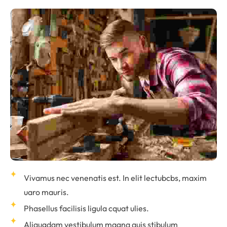
Vivamus nec venenatis est. In elit lectubcbs, maxim
uaro mauris.
Phasellus facilisis ligula cquat ulies.
Aliqugdam vestibulum magna quis stibulum